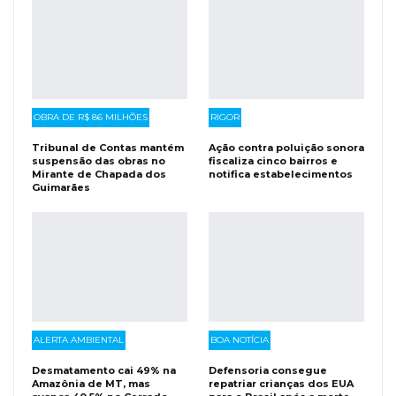
OBRA DE R$ 86 MILHÕES
RIGOR
Tribunal de Contas mantém
Ação contra poluição sonora
suspensão das obras no
fiscaliza cinco bairros e
Mirante de Chapada dos
notifica estabelecimentos
Guimarães
ALERTA AMBIENTAL
BOA NOTÍCIA
Desmatamento cai 49% na
Defensoria consegue
Amazônia de MT, mas
repatriar crianças dos EUA