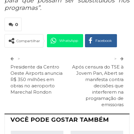
para que possam ser substituídos nos
programas”.
0
WhatsApp
Facebook
Compartilhar
Twitter
Google+
>
>
Presidente da Centro
Após censura do TSE à
ReddIt
Pinterest
Telegram
Oeste Airports anuncia
Jovem Pan, Abert se
R$ 350 milhões em
manifesta contra
obras no aeroporto
decisões que
Facebook Messenger
Viber
O email
Marechal Rondon
interferem na
programação de
emissoras
VOCÊ PODE GOSTAR TAMBÉM