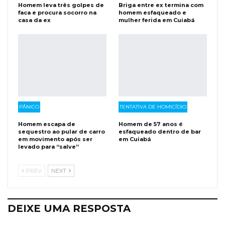
Homem leva três golpes de
Briga entre ex termina com
faca e procura socorro na
homem esfaqueado e
casa da ex
mulher ferida em Cuiabá
PÂNICO
TENTATIVA DE HOMICÍDIO
Homem escapa de
Homem de 57 anos é
sequestro ao pular de carro
esfaqueado dentro de bar
em movimento após ser
em Cuiabá
levado para “salve”
PREV
NEXT
DEIXE UMA RESPOSTA