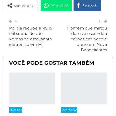
WhatsApp
Facebook
Compartilhar
Twitter
Google+
>
>
Polícia recupera R$ 19
Homem que matou
ReddIt
Pinterest
Telegram
mil subtraídos de
idosos e escondeu
vítimas de estelionato
corpos em poço é
eletrônico em MT
preso em Nova
Facebook Messenger
Viber
O email
Bandeirantes
VOCÊ PODE GOSTAR TAMBÉM
HORROR
CONFUSÃO