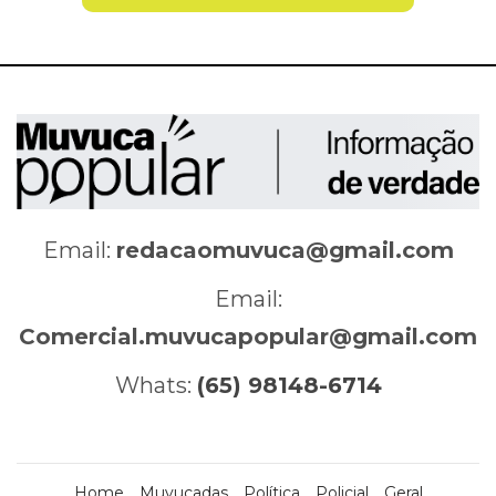
Email:
redacaomuvuca@gmail.com
Email:
Comercial.muvucapopular@gmail.com
Whats:
(65) 98148-6714
Home
Muvucadas
Política
Policial
Geral