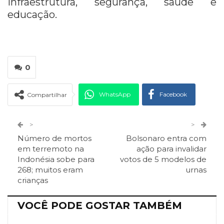
infraestrutura, segurança, saúde e
educação.
0
WhatsApp
Facebook
Compartilhar
Twitter
Google+
>
>
Número de mortos
Bolsonaro entra com
ReddIt
Pinterest
Telegram
em terremoto na
ação para invalidar
Indonésia sobe para
votos de 5 modelos de
268; muitos eram
urnas
Facebook Messenger
Viber
O email
crianças
VOCÊ PODE GOSTAR TAMBÉM