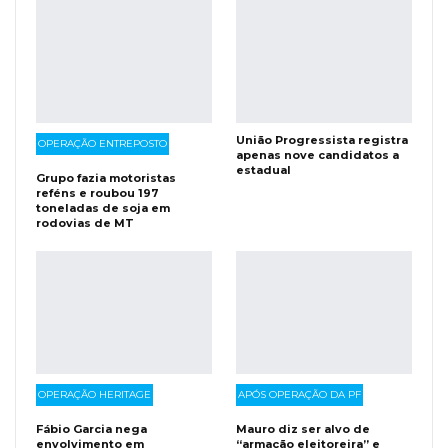
União Progressista registra
OPERAÇÃO ENTREPOSTO
apenas nove candidatos a
estadual
Grupo fazia motoristas
reféns e roubou 197
toneladas de soja em
rodovias de MT
OPERAÇÃO HERITAGE
APÓS OPERAÇÃO DA PF
Fábio Garcia nega
Mauro diz ser alvo de
envolvimento em
“armação eleitoreira” e