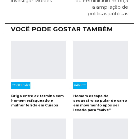
investigar Moraes
ao Feminicídio reforça
a ampliação de
Facebook Messenger
Viber
O email
políticas públicas
VOCÊ PODE GOSTAR TAMBÉM
CONFUSÃO
PÂNICO
Briga entre ex termina com
Homem escapa de
homem esfaqueado e
sequestro ao pular de carro
mulher ferida em Cuiabá
em movimento após ser
levado para “salve”