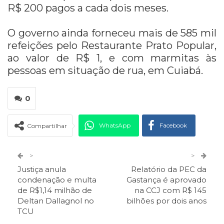
R$ 200 pagos a cada dois meses.
O governo ainda forneceu mais de 585 mil
refeições pelo Restaurante Prato Popular,
ao valor de R$ 1, e com marmitas às
pessoas em situação de rua, em Cuiabá.
0
WhatsApp
Facebook
Compartilhar
Twitter
Google+
>
>
Justiça anula
Relatório da PEC da
ReddIt
Pinterest
Telegram
condenação e multa
Gastança é aprovado
de R$1,14 milhão de
na CCJ com R$ 145
Deltan Dallagnol no
bilhões por dois anos
Facebook Messenger
Viber
O email
TCU