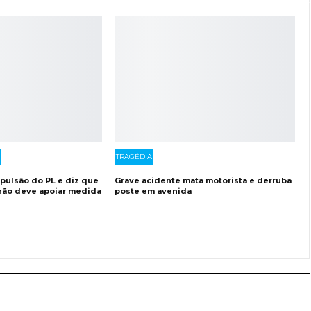
TRAGÉDIA
xpulsão do PL e diz que
Grave acidente mata motorista e derruba
 não deve apoiar medida
poste em avenida