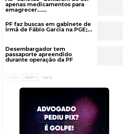
apenas medicamentos para
emagrecer……
PF faz buscas em gabinete de
irmã de Fábio Garcia na PGE;…
Desembargador tem
passaporte apreendido
durante operação da PF
PREV
NEXT
1 De 22