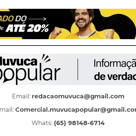
Email:
redacaomuvuca@gmail.com
mail:
Comercial.muvucapopular@gmail.c
Whats:
(65) 98148-6714