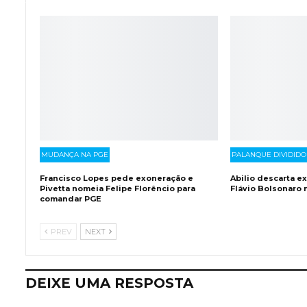
MUDANÇA NA PGE
PALANQUE DIVIDIDO
Francisco Lopes pede exoneração e
Abilio descarta e
Pivetta nomeia Felipe Florêncio para
Flávio Bolsonaro
comandar PGE
PREV
NEXT
DEIXE UMA RESPOSTA