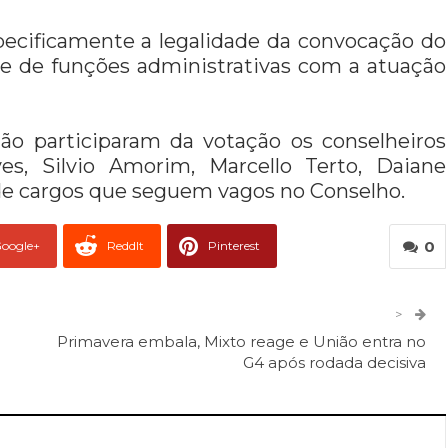
pecificamente a legalidade da convocação do
de de funções administrativas com a atuação
ão participaram da votação os conselheiros
s, Silvio Amorim, Marcello Terto, Daiane
 de cargos que seguem vagos no Conselho.
0
oogle+
ReddIt
Pinterest
er
O email
>
Primavera embala, Mixto reage e União entra no
G4 após rodada decisiva