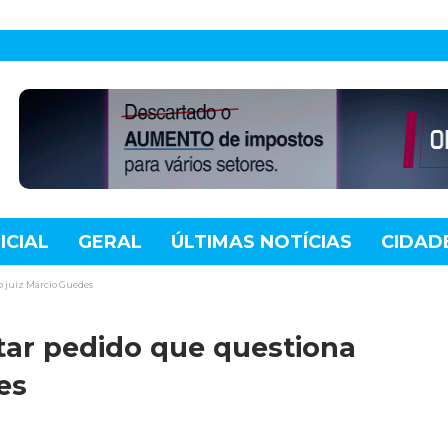
ICIAL
GERAL
ÚLTIMAS NOTÍCIAS
CIDAD
TE
MUNDO
TECNOLOGIA
VARIEDADES
o juiz Márcio Guedes
itar pedido que questiona
es