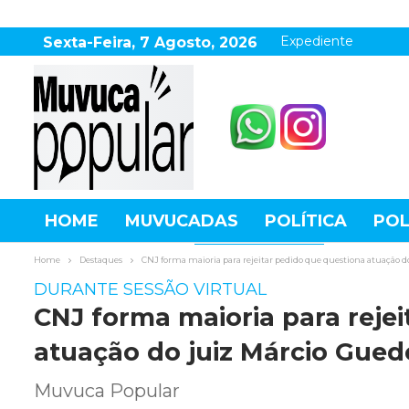
Expediente
Sexta-Feira, 7 Agosto, 2026
HOME
MUVUCADAS
POLÍTICA
POL
AGRONEGÓCIO
DESTAQUES
ESPOR
Home
Destaques
CNJ forma maioria para rejeitar pedido que questiona atuação d
DURANTE SESSÃO VIRTUAL
CNJ forma maioria para reje
atuação do juiz Márcio Gued
Muvuca Popular