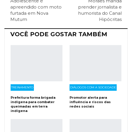
Adolescente é
Moraes manda
ReddIt
Pinterest
Telegram
apreendido com moto
prender jornalista e
furtada em Nova
humorista do Canal
Mutum
Hipócritas
Facebook Messenger
Viber
O email
VOCÊ PODE GOSTAR TAMBÉM
TREINAMENTO
DIÁLOGOS COM A SOCIEDADE
Prefeitura forma brigada
Promotor alerta para
indígena para combater
influência e riscos das
queimadas em terra
redes sociais
indígena