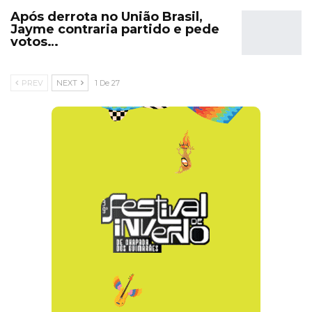
Após derrota no União Brasil,
Jayme contraria partido e pede
votos…
PREV
NEXT
1 De 27