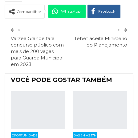
WhatsApp
Facebook
Compartilhar
Twitter
Google+
>
>
Várzea Grande fará
Tebet aceita Ministério
ReddIt
Pinterest
Telegram
concurso público com
do Planejamento
mais de 200 vagas
para Guarda Municipal
Facebook Messenger
Viber
O email
em 2023
VOCÊ PODE GOSTAR TAMBÉM
OPORTUNIDADE
DAS 7H ÀS 17H