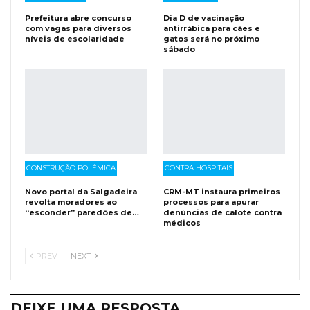
Prefeitura abre concurso
Dia D de vacinação
com vagas para diversos
antirrábica para cães e
níveis de escolaridade
gatos será no próximo
sábado
CONSTRUÇÃO POLÊMICA
CONTRA HOSPITAIS
Novo portal da Salgadeira
CRM-MT instaura primeiros
revolta moradores ao
processos para apurar
“esconder” paredões de…
denúncias de calote contra
médicos
PREV
NEXT
DEIXE UMA RESPOSTA