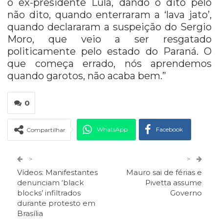
o ex-presidente Lula, dando o dito pelo
não dito, quando enterraram a ‘lava jato’,
quando declararam a suspeição do Sergio
Moro, que veio a ser resgatado
politicamente pelo estado do Paraná. O
que começa errado, nós aprendemos
quando garotos, não acaba bem.”
0
WhatsApp
Facebook
Compartilhar
Twitter
Google+
>
>
Vídeos: Manifestantes
Mauro sai de férias e
ReddIt
Pinterest
Telegram
denunciam ‘black
Pivetta assume
blocks’ infiltrados
Governo
durante protesto em
Facebook Messenger
Viber
O email
Brasília