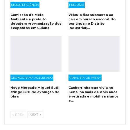
MAIOR EFICIÊNCIA
PREJUÍZO
Comissão de Meio
Veículo fica submerso ao
Ambiente e prefeito
cair em buraco escondido
debatem reorganização dos
por água no Distrito
ecopontos em Cuiabá
Industrial;…
CRONOGRAMA ACELERADO
"ANALISTA DE PÁTIO"
Novo Mercado Miguel Sutil
Cachorrinha que vivia no
atinge 65% de evolução de
Senai há mais de dois anos
obra
é retirada e mobiliza alunos
e…
PREV
NEXT