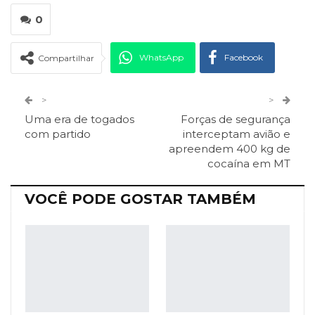
0
WhatsApp
Facebook
Compartilhar
Twitter
Google+
>
>
Uma era de togados
Forças de segurança
ReddIt
Pinterest
Telegram
com partido
interceptam avião e
apreendem 400 kg de
cocaína em MT
Facebook Messenger
Viber
O email
VOCÊ PODE GOSTAR TAMBÉM