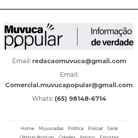
Email:
redacaomuvuca@gmail.com
Email:
Comercial.muvucapopular@gmail.com
Whats:
(65) 98148-6714
Home
Muvucadas
Política
Policial
Geral
Últimas Notícias
Cidades
Artigos
Esportes