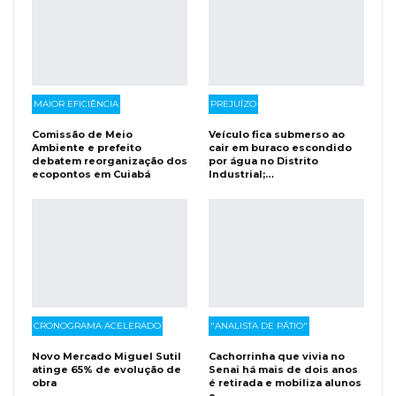
MAIOR EFICIÊNCIA
PREJUÍZO
Comissão de Meio
Veículo fica submerso ao
Ambiente e prefeito
cair em buraco escondido
debatem reorganização dos
por água no Distrito
ecopontos em Cuiabá
Industrial;…
CRONOGRAMA ACELERADO
"ANALISTA DE PÁTIO"
Novo Mercado Miguel Sutil
Cachorrinha que vivia no
atinge 65% de evolução de
Senai há mais de dois anos
obra
é retirada e mobiliza alunos
e…