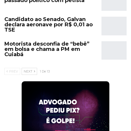
passado político com petista
Candidato ao Senado, Galvan
declara aeronave por R$ 0,01 ao
TSE
Motorista desconfia de “bebê”
em bolsa e chama a PM em
Cuiabá
PREV
NEXT
1 De 13