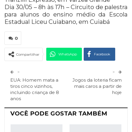
Dia 30/05 – 8h às 17h – Circuito de palestra
para alunos do ensino médio da Escola
Estadual Liceu Cuiabano, em Cuiabá
0
WhatsApp
Facebook
Compartilhar
Twitter
Google+
>
>
EUA: Homem mata a
Jogos da loteria ficam
ReddIt
Pinterest
Telegram
tiros cinco vizinhos,
mais caros a partir de
incluindo criança de 8
hoje
anos
Facebook Messenger
Viber
O email
VOCÊ PODE GOSTAR TAMBÉM