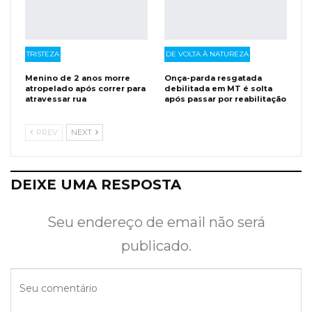
TRISTEZA
DE VOLTA À NATUREZA
Menino de 2 anos morre
Onça-parda resgatada
atropelado após correr para
debilitada em MT é solta
atravessar rua
após passar por reabilitação
PREV
NEXT
DEIXE UMA RESPOSTA
Seu endereço de email não será
publicado.