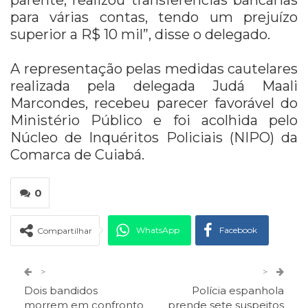
para várias contas, tendo um prejuízo
superior a R$ 10 mil”, disse o delegado.
A representação pelas medidas cautelares
realizada pela delegada Judá Maali
Marcondes, recebeu parecer favorável do
Ministério Público e foi acolhida pelo
Núcleo de Inquéritos Policiais (NIPO) da
Comarca de Cuiabá.
0
WhatsApp
Facebook
Compartilhar
Twitter
Google+
>
>
Dois bandidos
Polícia espanhola
ReddIt
Pinterest
Telegram
morrem em confronto
prende sete suspeitos