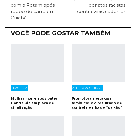
com a Rotam após
por atos racistas
roubo de carro em
contra Vinicius Júnior
Facebook Messenger
Viber
O email
Cuiabá
VOCÊ PODE GOSTAR TAMBÉM
TRAGÉDIA
ALERTA AOS SINAIS
Mulher morre após bater
Promotora alerta que
Honda Biz em placa de
feminicídio é resultado de
sinalização
controle e não de “paixão”