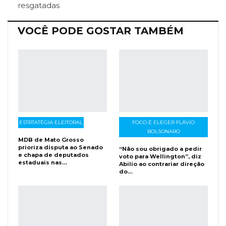
resgatadas
VOCÊ PODE GOSTAR TAMBÉM
ESTRTATÉGIA ELEITORAL
FOCO É ELEGER FLÁVIO
BOLSONARO
MDB de Mato Grosso
prioriza disputa ao Senado
“Não sou obrigado a pedir
e chapa de deputados
voto para Wellington”, diz
estaduais nas…
Abilio ao contrariar direção
do…