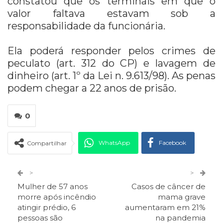
constatou que os terminais em que o
valor faltava estavam sob a
responsabilidade da funcionária.
Ela poderá responder pelos crimes de
peculato (art. 312 do CP) e lavagem de
dinheiro (art. 1º da Lei n. 9.613/98). As penas
podem chegar a 22 anos de prisão.
0
WhatsApp
Facebook
Compartilhar
Twitter
Google+
>
>
Mulher de 57 anos
Casos de câncer de
ReddIt
Pinterest
Telegram
morre após incêndio
mama grave
atingir prédio, 6
aumentaram em 21%
pessoas são
na pandemia
Facebook Messenger
Viber
O email