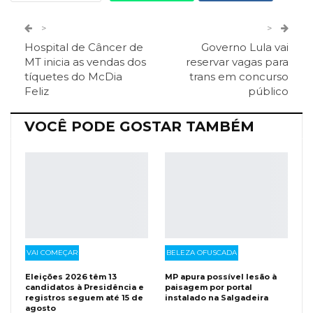
Twitter
Google+
>
>
Hospital de Câncer de
Governo Lula vai
ReddIt
Pinterest
Telegram
MT inicia as vendas dos
reservar vagas para
tíquetes do McDia
trans em concurso
Feliz
público
Facebook Messenger
Viber
O email
VOCÊ PODE GOSTAR TAMBÉM
VAI COMEÇAR
BELEZA OFUSCADA
Eleições 2026 têm 13
MP apura possível lesão à
candidatos à Presidência e
paisagem por portal
registros seguem até 15 de
instalado na Salgadeira
agosto