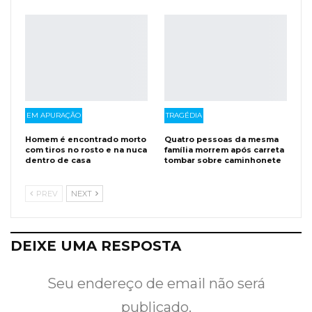
EM APURAÇÃO
TRAGÉDIA
Homem é encontrado morto
Quatro pessoas da mesma
com tiros no rosto e na nuca
família morrem após carreta
dentro de casa
tombar sobre caminhonete
PREV
NEXT
DEIXE UMA RESPOSTA
Seu endereço de email não será
publicado.