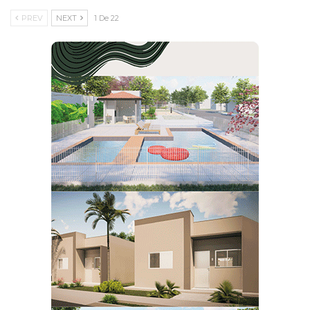
PREV
NEXT
1 De 22