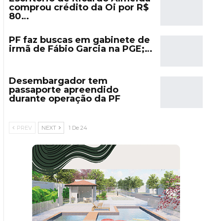
comprou crédito da Oi por R$
80…
PF faz buscas em gabinete de
irmã de Fábio Garcia na PGE;…
Desembargador tem
passaporte apreendido
durante operação da PF
PREV
NEXT
1 De 24