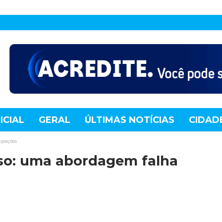
ICIAL
GERAL
ÚLTIMAS NOTÍCIAS
CIDAD
TE
MUNDO
TECNOLOGIA
VARIEDADES
upações
so: uma abordagem falha