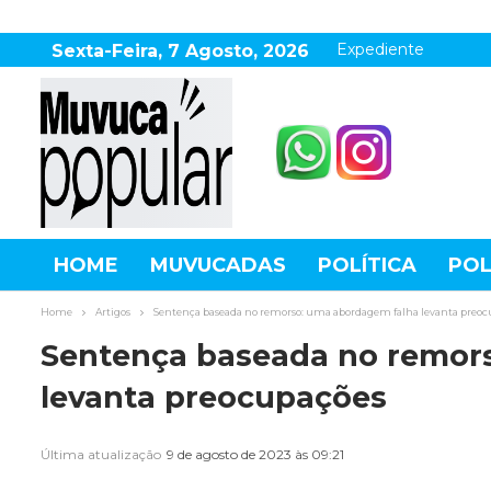
Expediente
Sexta-Feira, 7 Agosto, 2026
HOME
MUVUCADAS
POLÍTICA
POL
AGRONEGÓCIO
DESTAQUES
ESPOR
Home
Artigos
Sentença baseada no remorso: uma abordagem falha levanta preoc
Sentença baseada no remor
levanta preocupações
Última atualização
9 de agosto de 2023 às 09:21