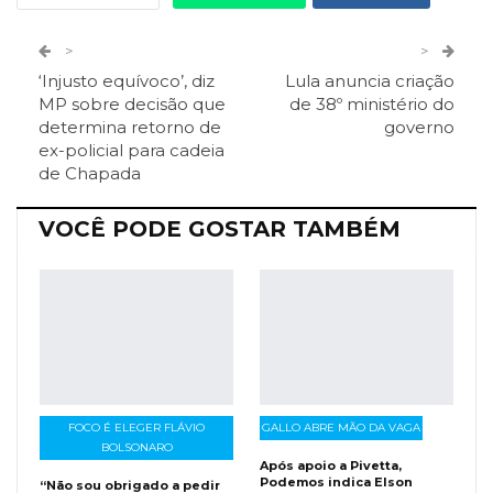
Twitter
Google+
>
>
‘Injusto equívoco’, diz
Lula anuncia criação
ReddIt
Pinterest
Telegram
MP sobre decisão que
de 38º ministério do
determina retorno de
governo
ex-policial para cadeia
Facebook Messenger
Viber
O email
de Chapada
VOCÊ PODE GOSTAR TAMBÉM
FOCO É ELEGER FLÁVIO
GALLO ABRE MÃO DA VAGA
BOLSONARO
Após apoio a Pivetta,
Podemos indica Elson
“Não sou obrigado a pedir