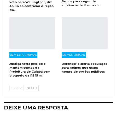
Ramos para segunda
voto para Wellington”, diz
suplência de Mauro ao…
Abilio ao contrariar direção
do…
BEM ESTAR ANIMAL
CRIMES VIRTUAIS
Justiça nega pedido e
Defensoria alerta população
mantém contas da
para golpes que usam
Prefeitura de Cuiabá sem
nomes de órgãos públicos
bloqueio de R$ 15 mi
PREV
NEXT
DEIXE UMA RESPOSTA