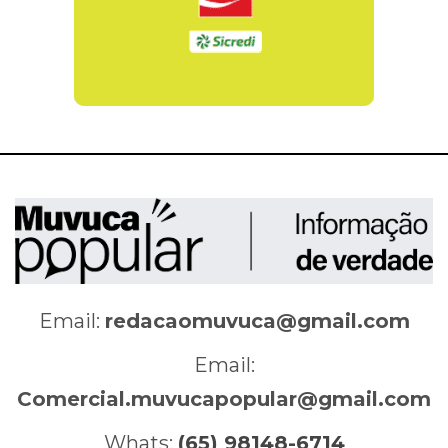
Email:
redacaomuvuca@gmail.com
Email:
Comercial.muvucapopular@gmail.com
Whats:
(65) 98148-6714