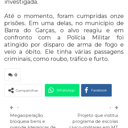
investigada.
Até o momento, foram cumpridas onze
prisões. Em uma delas, no município de
Barra do Garças, o alvo reagiu e em
confronto com a Polícia Militar foi
atingido por disparo de arma de fogo e
veio a óbito. Ele tinha várias passagens
criminais, como roubo, tráfico e furto.
0
WhatsApp
Facebook
Compartilhar
Twitter
Google+
>
>
Megaoperação
Projeto que institui
ReddIt
Pinterest
Telegram
bloqueia bens e
programa de escolas
prende lideranças de
cívico-militares em MT