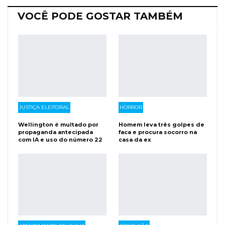
VOCÊ PODE GOSTAR TAMBÉM
JUSTIÇA ELEITORAL
HORROR
Wellington é multado por
Homem leva três golpes de
propaganda antecipada
faca e procura socorro na
com IA e uso do número 22
casa da ex