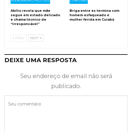
ATENDIMENTO PELO SUS
CONFUSÃO
Abílio revela que mãe
Briga entre ex termina com
segue em estado delicado
homem esfaqueado e
e chama técnico de
mulher ferida em Cuiabá
“irresponsável”
PREV
NEXT
DEIXE UMA RESPOSTA
Seu endereço de email não será
publicado.