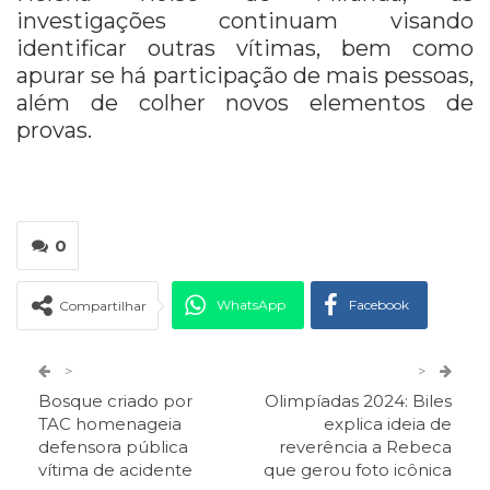
investigações continuam visando
identificar outras vítimas, bem como
apurar se há participação de mais pessoas,
além de colher novos elementos de
provas.
0
WhatsApp
Facebook
Compartilhar
Twitter
Google+
>
>
Bosque criado por
Olimpíadas 2024: Biles
ReddIt
Pinterest
Telegram
TAC homenageia
explica ideia de
defensora pública
reverência a Rebeca
vítima de acidente
que gerou foto icônica
Facebook Messenger
Viber
O email