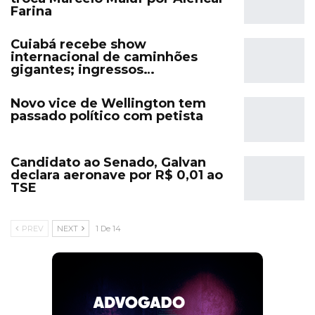
Farina
Cuiabá recebe show
internacional de caminhões
gigantes; ingressos…
Novo vice de Wellington tem
passado político com petista
Candidato ao Senado, Galvan
declara aeronave por R$ 0,01 ao
TSE
PREV
NEXT
1 De 14