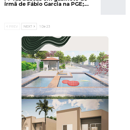
irmã de Fábio Garcia na PGE;…
PREV
NEXT
1 De 23