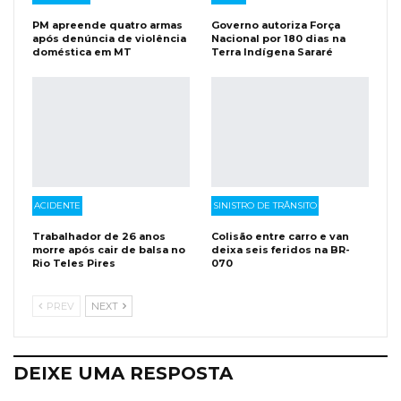
PM apreende quatro armas
Governo autoriza Força
após denúncia de violência
Nacional por 180 dias na
doméstica em MT
Terra Indígena Sararé
ACIDENTE
SINISTRO DE TRÂNSITO
Trabalhador de 26 anos
Colisão entre carro e van
morre após cair de balsa no
deixa seis feridos na BR-
Rio Teles Pires
070
PREV
NEXT
DEIXE UMA RESPOSTA