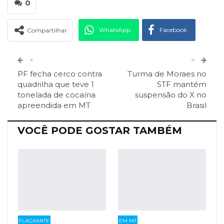
0
WhatsApp
Facebook
Compartilhar
Twitter
Google+
>
>
PF fecha cerco contra
Turma de Moraes no
ReddIt
Pinterest
Telegram
quadrilha que teve 1
STF mantém
tonelada de cocaína
suspensão do X no
apreendida em MT
Brasil
Facebook Messenger
Viber
O email
VOCÊ PODE GOSTAR TAMBÉM
FLAGRANTE
EM MT