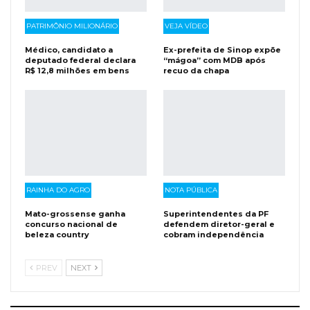
PATRIMÔNIO MILIONÁRIO
VEJA VÍDEO
Médico, candidato a
Ex-prefeita de Sinop expõe
deputado federal declara
“mágoa” com MDB após
R$ 12,8 milhões em bens
recuo da chapa
RAINHA DO AGRO
NOTA PÚBLICA
Mato-grossense ganha
Superintendentes da PF
concurso nacional de
defendem diretor-geral e
beleza country
cobram independência
PREV
NEXT