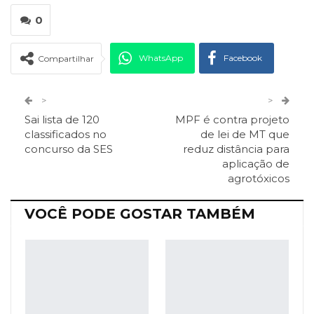
0
WhatsApp
Facebook
Compartilhar
Twitter
Google+
>
>
Sai lista de 120
MPF é contra projeto
ReddIt
Pinterest
Telegram
classificados no
de lei de MT que
concurso da SES
reduz distância para
aplicação de
Facebook Messenger
Viber
O email
agrotóxicos
VOCÊ PODE GOSTAR TAMBÉM