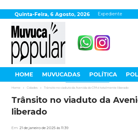
Expediente
Quinta-Feira, 6 Agosto, 2026
HOME
MUVUCADAS
POLÍTICA
POL
AGRONEGÓCIO
DESTAQUES
ESPOR
Home
Cidades
Trânsito no viaduto da Avenida do CPA é totalmente liberado
Trânsito no viaduto da Aven
liberado
Em
21 de janeiro de 2025 ás 11:39