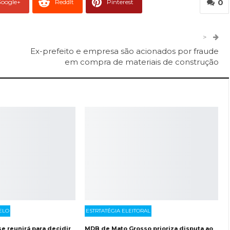
0
oogle+
ReddIt
Pinterest
er
O email
>
Ex-prefeito e empresa são acionados por fraude
em compra de materiais de construção
ELO
ESTRTATÉGIA ELEITORAL
se reunirá para decidir
MDB de Mato Grosso prioriza disputa ao