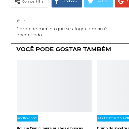
Facebook
Twitter
G
Compartilhar
Telegram
Facebook Messeng
>
Corpo de menina que se afogou em rio é
encontrado
VOCÊ PODE GOSTAR TAMBÉM
PONTO CEGO
PARA BATER O MART
Polícia Civil cumpre prisões e buscas
Grupo de Pivetta 