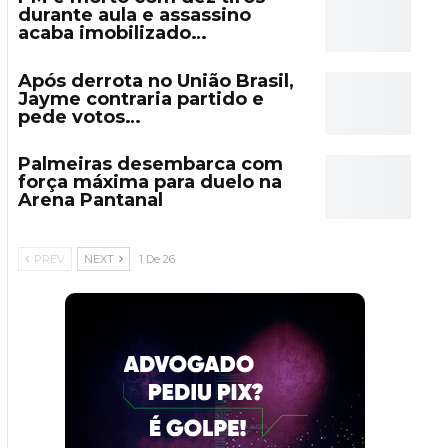
durante aula e assassino
acaba imobilizado…
Após derrota no União Brasil,
Jayme contraria partido e
pede votos…
Palmeiras desembarca com
força máxima para duelo na
Arena Pantanal
PREV
NEXT
1 De 26