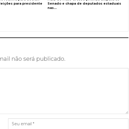
leições para presidente
Senado e chapa de deputados estaduais
nas…
ail não será publicado.