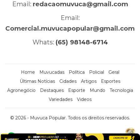
Email:
redacaomuvuca@gmail.com
Email:
Comercial.muvucapopular@gmail.com
Whats:
(65) 98148-6714
Home
Muvucadas
Política
Policial
Geral
Últimas Notícias
Cidades
Artigos
Esportes
Agronegócio
Destaques
Esporte
Mundo
Tecnologia
Variedades
Videos
© 2026 - Muvuca Popular. Todos os direitos reservados.
x