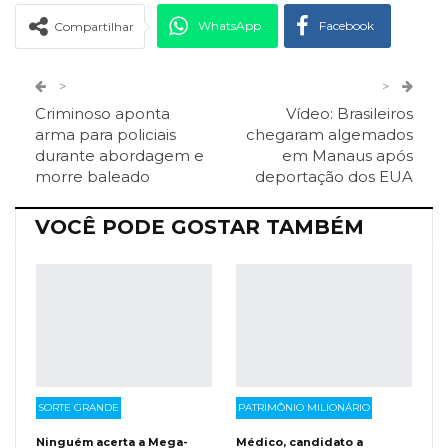
WhatsApp
Facebook
Compartilhar
Twitter
Google+
>
>
Criminoso aponta
Vídeo: Brasileiros
ReddIt
Pinterest
Telegram
arma para policiais
chegaram algemados
durante abordagem e
em Manaus após
morre baleado
deportação dos EUA
Facebook Messenger
Viber
O email
VOCÊ PODE GOSTAR TAMBÉM
SORTE GRANDE
PATRIMÔNIO MILIONÁRIO
Ninguém acerta a Mega-
Médico, candidato a