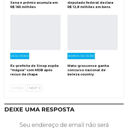
Sena e prêmio acumula em
deputado federal declara
R$ 165 milhões
R$ 12,8 milhões em bens
VEJA VÍDEO
RAINHA DO AGRO
Ex-prefeita de Sinop expõe
Mato-grossense ganha
“mágoa” com MDB após
concurso nacional de
recuo da chapa
beleza country
PREV
NEXT
DEIXE UMA RESPOSTA
Seu endereço de email não será