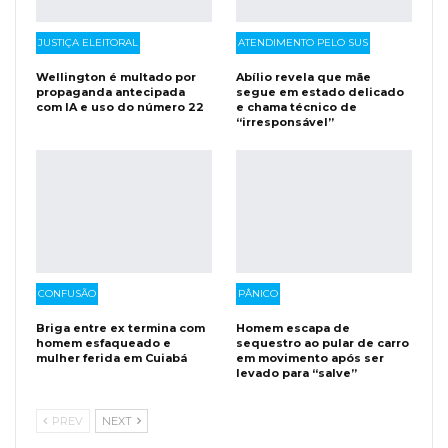
JUSTIÇA ELEITORAL
ATENDIMENTO PELO SUS
Wellington é multado por
Abílio revela que mãe
propaganda antecipada
segue em estado delicado
com IA e uso do número 22
e chama técnico de
“irresponsável”
CONFUSÃO
PÂNICO
Briga entre ex termina com
Homem escapa de
homem esfaqueado e
sequestro ao pular de carro
mulher ferida em Cuiabá
em movimento após ser
levado para “salve”
PREV
NEXT