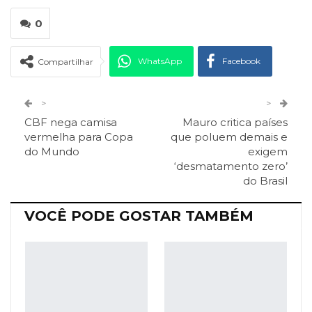
0
WhatsApp
Facebook
Compartilhar
Twitter
Google+
>
>
CBF nega camisa
Mauro critica países
ReddIt
Pinterest
Telegram
vermelha para Copa
que poluem demais e
do Mundo
exigem
‘desmatamento zero’
Facebook Messenger
Viber
O email
do Brasil
VOCÊ PODE GOSTAR TAMBÉM