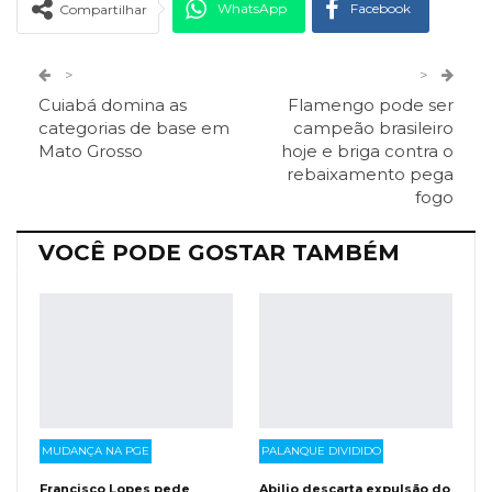
WhatsApp
Facebook
Compartilhar
Twitter
Google+
>
>
Cuiabá domina as
Flamengo pode ser
ReddIt
Pinterest
Telegram
categorias de base em
campeão brasileiro
Mato Grosso
hoje e briga contra o
rebaixamento pega
Facebook Messenger
Viber
O email
fogo
VOCÊ PODE GOSTAR TAMBÉM
MUDANÇA NA PGE
PALANQUE DIVIDIDO
Francisco Lopes pede
Abilio descarta expulsão do