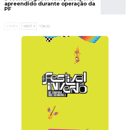
apreendido durante operação da
PF
PREV
NEXT
1 De 22