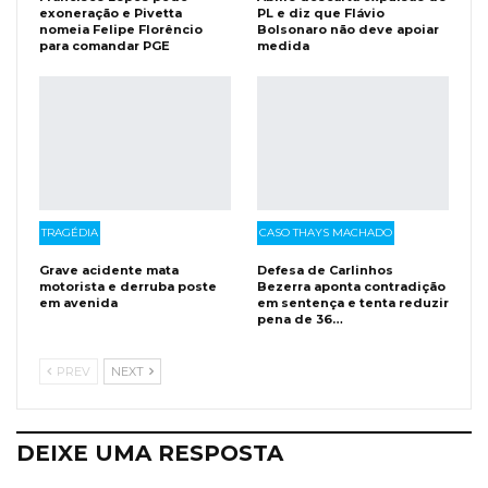
exoneração e Pivetta
PL e diz que Flávio
nomeia Felipe Florêncio
Bolsonaro não deve apoiar
para comandar PGE
medida
TRAGÉDIA
CASO THAYS MACHADO
Grave acidente mata
Defesa de Carlinhos
motorista e derruba poste
Bezerra aponta contradição
em avenida
em sentença e tenta reduzir
pena de 36…
PREV
NEXT
DEIXE UMA RESPOSTA