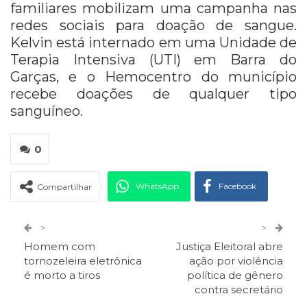
familiares mobilizam uma campanha nas
redes sociais para doação de sangue.
Kelvin está internado em uma Unidade de
Terapia Intensiva (UTI) em Barra do
Garças, e o Hemocentro do município
recebe doações de qualquer tipo
sanguíneo.
0
WhatsApp
Facebook
Compartilhar
Twitter
Google+
>
>
Homem com
Justiça Eleitoral abre
ReddIt
Pinterest
Telegram
tornozeleira eletrônica
ação por violência
é morto a tiros
política de gênero
contra secretário
Facebook Messenger
Viber
O email