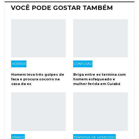
VOCÊ PODE GOSTAR TAMBÉM
HORROR
CONFUSÃO
Homem leva três golpes de
Briga entre ex termina com
faca e procura socorro na
homem esfaqueado e
casa da ex
mulher ferida em Cuiabá
PÂNICO
TENTATIVA DE HOMICÍDIO