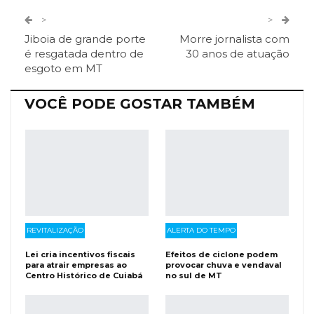
Twitter
Google+
>
>
Jiboia de grande porte
Morre jornalista com
ReddIt
Pinterest
Telegram
é resgatada dentro de
30 anos de atuação
esgoto em MT
Facebook Messenger
Viber
O email
VOCÊ PODE GOSTAR TAMBÉM
REVITALIZAÇÃO
ALERTA DO TEMPO
Lei cria incentivos fiscais
Efeitos de ciclone podem
para atrair empresas ao
provocar chuva e vendaval
Centro Histórico de Cuiabá
no sul de MT