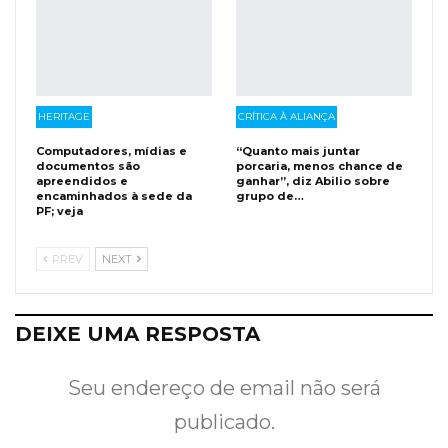
HERITAGE
CRÍTICA À ALIANÇA
Computadores, mídias e
“Quanto mais juntar
documentos são
porcaria, menos chance de
apreendidos e
ganhar”, diz Abilio sobre
encaminhados à sede da
grupo de…
PF; veja
PREV
NEXT
DEIXE UMA RESPOSTA
Seu endereço de email não será
publicado.