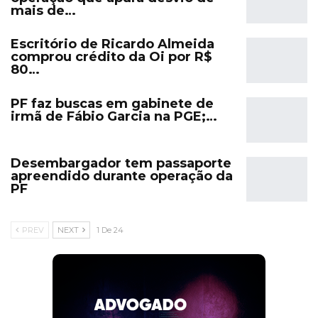
mais de…
Escritório de Ricardo Almeida
comprou crédito da Oi por R$
80…
PF faz buscas em gabinete de
irmã de Fábio Garcia na PGE;…
Desembargador tem passaporte
apreendido durante operação da
PF
PREV
NEXT
1 De 24