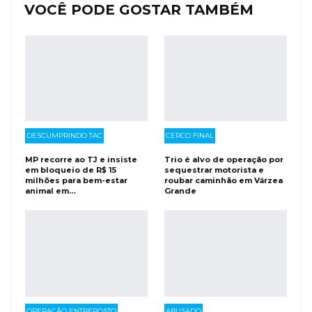
VOCÊ PODE GOSTAR TAMBÉM
DESCUMPRINDO TAC
CERCO FINAL
MP recorre ao TJ e insiste
Trio é alvo de operação por
em bloqueio de R$ 15
sequestrar motorista e
milhões para bem-estar
roubar caminhão em Várzea
animal em…
Grande
OPERAÇÃO ENTREPOSTO
ABUSADO