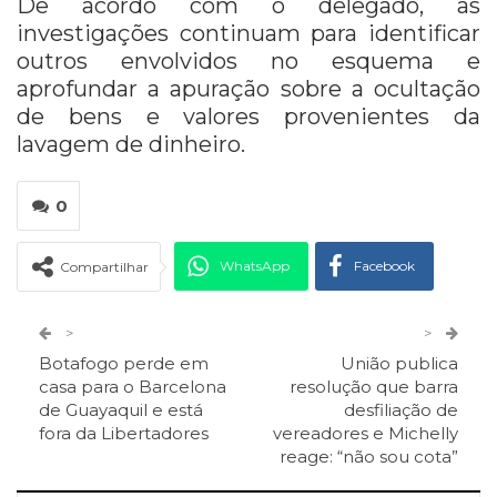
De acordo com o delegado, as
investigações continuam para identificar
outros envolvidos no esquema e
aprofundar a apuração sobre a ocultação
de bens e valores provenientes da
lavagem de dinheiro.
0
WhatsApp
Facebook
Compartilhar
Twitter
Google+
>
>
Botafogo perde em
União publica
ReddIt
Pinterest
Telegram
casa para o Barcelona
resolução que barra
de Guayaquil e está
desfiliação de
fora da Libertadores
vereadores e Michelly
Facebook Messenger
Viber
O email
reage: “não sou cota”