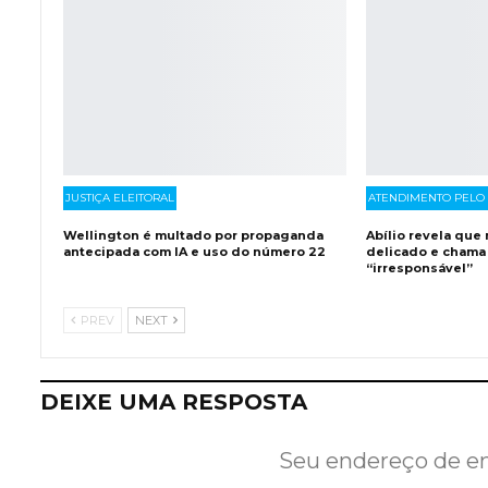
JUSTIÇA ELEITORAL
ATENDIMENTO PELO
Wellington é multado por propaganda
Abílio revela qu
antecipada com IA e uso do número 22
delicado e chama
“irresponsável”
PREV
NEXT
DEIXE UMA RESPOSTA
Seu endereço de em