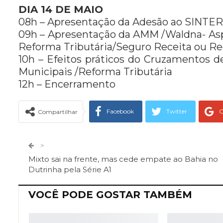
DIA 14 DE MAIO
08h – Apresentação da Adesão ao SINTER
09h – Apresentação da AMM /Waldna- Asp
Reforma Tributária/Seguro Receita ou Rec
10h – Efeitos práticos do Cruzamentos d
Municipais /Reforma Tributária
12h – Encerramento
Facebook
Twitter
G
Compartilhar
Telegram
Facebook Messeng
>
Mixto sai na frente, mas cede empate ao Bahia no
Dutrinha pela Série A1
VOCÊ PODE GOSTAR TAMBÉM