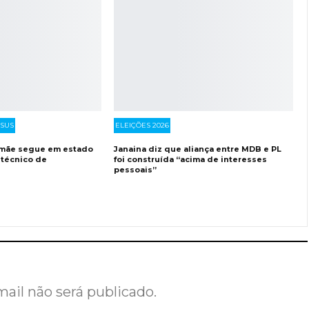
 SUS
ELEIÇÕES 2026
e mãe segue em estado
Janaina diz que aliança entre MDB e PL
 técnico de
foi construída “acima de interesses
pessoais”
ail não será publicado.