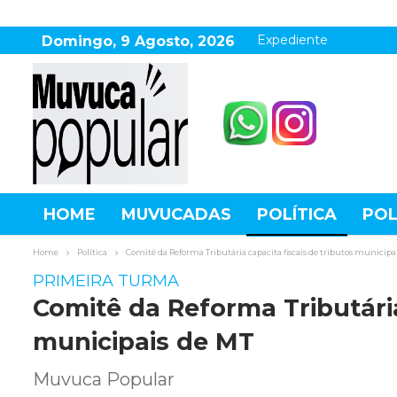
Expediente
Domingo, 9 Agosto, 2026
HOME
MUVUCADAS
POLÍTICA
POL
AGRONEGÓCIO
DESTAQUES
ESPOR
Home
Política
Comitê da Reforma Tributária capacita fiscais de tributos municipa
PRIMEIRA TURMA
Comitê da Reforma Tributária
municipais de MT
Muvuca Popular