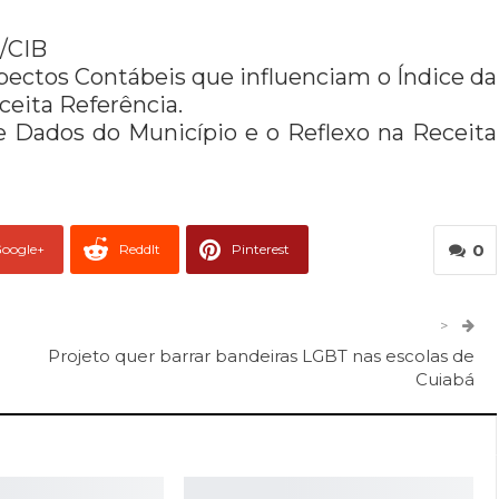
/CIB
ectos Contábeis que influenciam o Índice da
eita Referência.
e Dados do Município e o Reflexo na Receita
0
oogle+
ReddIt
Pinterest
er
O email
>
Projeto quer barrar bandeiras LGBT nas escolas de
Cuiabá