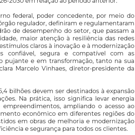
26-2030 em relação ao período anterior.
erno federal, poder concedente, por meio do
, órgão regulador, definiram e regulamentaram
padrão de desempenho do setor, que passam a
idade, maior atenção à resiliência das redes
estímulos claros à inovação e à modernização
ais confiável, segura e compatível com as
o pujante e em transformação, tanto na sua
lara Marcelo Vinhaes, diretor-presidente da
 6,4 bilhões devem ser destinados à expansão
ções. Na prática, isso significa levar energia
s e empreendimentos, ampliando o acesso ao
scimento econômico em diferentes regiões do
estidos em obras de melhoria e modernização
iciência e segurança para todos os clientes.