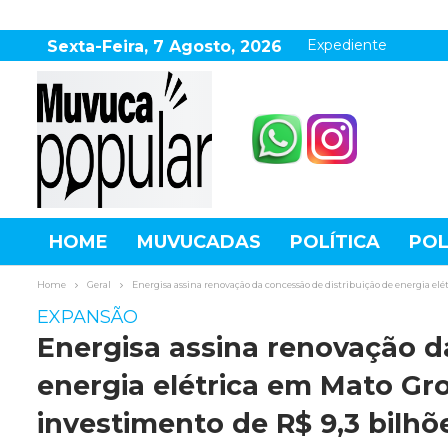
Expediente
Sexta-Feira, 7 Agosto, 2026
HOME
MUVUCADAS
POLÍTICA
POL
AGRONEGÓCIO
DESTAQUES
ESPOR
Home
Geral
Energisa assina renovação da concessão de distribuição de energia elé
EXPANSÃO
Energisa assina renovação d
energia elétrica em Mato Gr
investimento de R$ 9,3 bilhõ