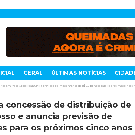
ICIAL
GERAL
ÚLTIMAS NOTÍCIAS
CIDAD
TE
MUNDO
TECNOLOGIA
VARIEDADES
trica em Mato Grosso e anuncia previsão de investimento de R$ 9,3 bilhões para os próximos cinco a
a concessão de distribuição de
osso e anuncia previsão de
es para os próximos cinco anos