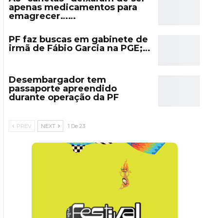
apenas medicamentos para
emagrecer……
PF faz buscas em gabinete de
irmã de Fábio Garcia na PGE;…
Desembargador tem
passaporte apreendido
durante operação da PF
PREV
NEXT
1 De 23