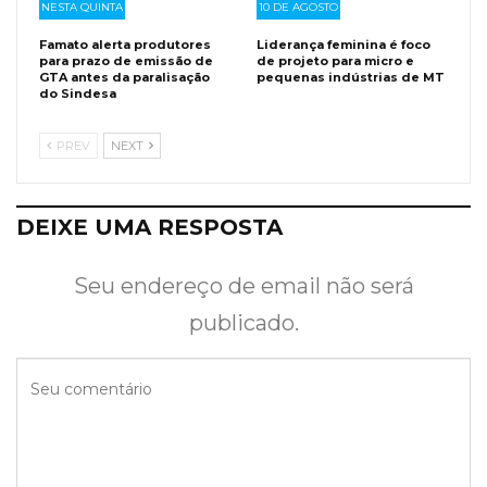
NESTA QUINTA
10 DE AGOSTO
Famato alerta produtores
Liderança feminina é foco
para prazo de emissão de
de projeto para micro e
GTA antes da paralisação
pequenas indústrias de MT
do Sindesa
PREV
NEXT
DEIXE UMA RESPOSTA
Seu endereço de email não será
publicado.