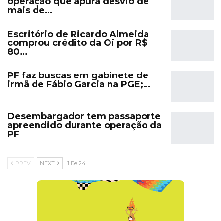
operação que apura desvio de
mais de…
Escritório de Ricardo Almeida
comprou crédito da Oi por R$
80…
PF faz buscas em gabinete de
irmã de Fábio Garcia na PGE;…
Desembargador tem passaporte
apreendido durante operação da
PF
PREV
NEXT
1 De 24