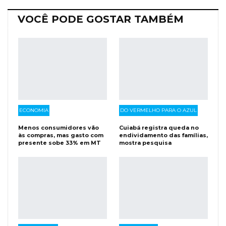
VOCÊ PODE GOSTAR TAMBÉM
ECONOMIA
DO VERMELHO PARA O AZUL
Menos consumidores vão
Cuiabá registra queda no
às compras, mas gasto com
endividamento das famílias,
presente sobe 33% em MT
mostra pesquisa