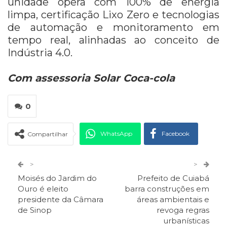
unidade opera com 100% de energia
limpa, certificação Lixo Zero e tecnologias
de automação e monitoramento em
tempo real, alinhadas ao conceito de
Indústria 4.0.
Com assessoria Solar Coca-cola
0
WhatsApp
Facebook
Compartilhar
Twitter
Google+
>
>
Moisés do Jardim do
Prefeito de Cuiabá
ReddIt
Pinterest
Telegram
Ouro é eleito
barra construções em
presidente da Câmara
áreas ambientais e
de Sinop
revoga regras
Facebook Messenger
Viber
O email
urbanísticas