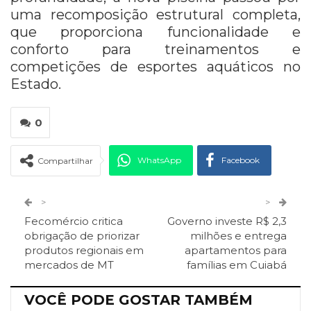
uma recomposição estrutural completa,
que proporciona funcionalidade e
conforto para treinamentos e
competições de esportes aquáticos no
Estado.
0
WhatsApp
Facebook
Compartilhar
Twitter
Google+
>
>
Fecomércio critica
Governo investe R$ 2,3
ReddIt
Pinterest
Telegram
obrigação de priorizar
milhões e entrega
produtos regionais em
apartamentos para
mercados de MT
famílias em Cuiabá
Facebook Messenger
Viber
O email
VOCÊ PODE GOSTAR TAMBÉM