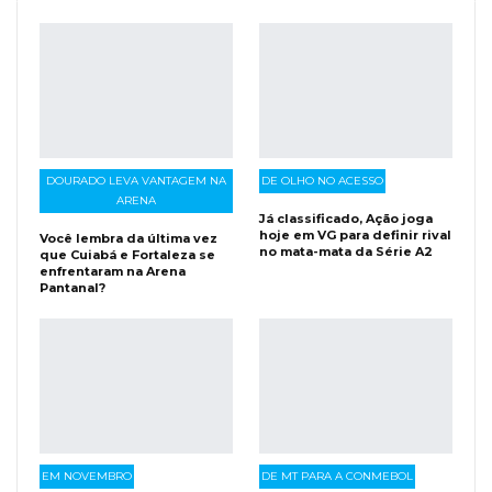
DOURADO LEVA VANTAGEM NA
DE OLHO NO ACESSO
ARENA
Já classificado, Ação joga
hoje em VG para definir rival
Você lembra da última vez
no mata-mata da Série A2
que Cuiabá e Fortaleza se
enfrentaram na Arena
Pantanal?
EM NOVEMBRO
DE MT PARA A CONMEBOL