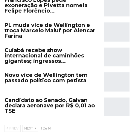
Francisco Lopes pede
exoneração e Pivetta nomeia
Felipe Florêncio…
PL muda vice de Wellington e
troca Marcelo Maluf por Alencar
Farina
Cuiabá recebe show
internacional de caminhões
gigantes; ingressos…
Novo vice de Wellington tem
passado político com petista
Candidato ao Senado, Galvan
declara aeronave por R$ 0,01 ao
TSE
PREV
NEXT
1 De 14