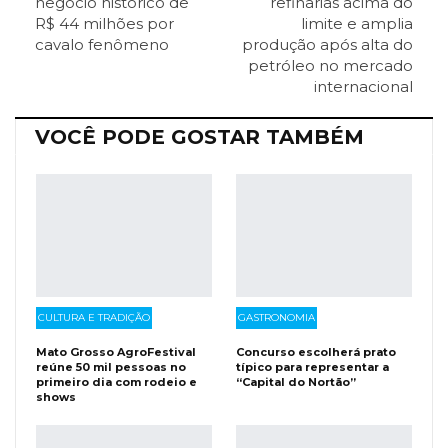
negócio histórico de
refinarias acima do
R$ 44 milhões por
limite e amplia
cavalo fenômeno
produção após alta do
Facebook Messenger
Viber
O email
petróleo no mercado
internacional
VOCÊ PODE GOSTAR TAMBÉM
CULTURA E TRADIÇÃO
GASTRONOMIA
Mato Grosso AgroFestival
Concurso escolherá prato
reúne 50 mil pessoas no
típico para representar a
primeiro dia com rodeio e
“Capital do Nortão”
shows