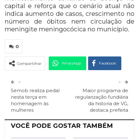
capital e reforça que o cenário atual não
indica aumento de casos, crescimento no
número de óbitos nem circulação de
meningite meningocócica no município.
0
WhatsApp
Facebook
Compartilhar
Twitter
Google+
>
>
Semob realiza pedal
Maior programa de
ReddIt
Pinterest
Telegram
nesta terça em
regularização fundiária
homenagem às
da historia de VG,
mulheres
destaca prefeita
Facebook Messenger
Viber
O email
VOCÊ PODE GOSTAR TAMBÉM