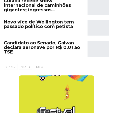
Cuiabá recebe show
internacional de caminhões
gigantes; ingressos…
Novo vice de Wellington tem
passado político com petista
Candidato ao Senado, Galvan
declara aeronave por R$ 0,01 ao
TSE
PREV
NEXT
1 De 15