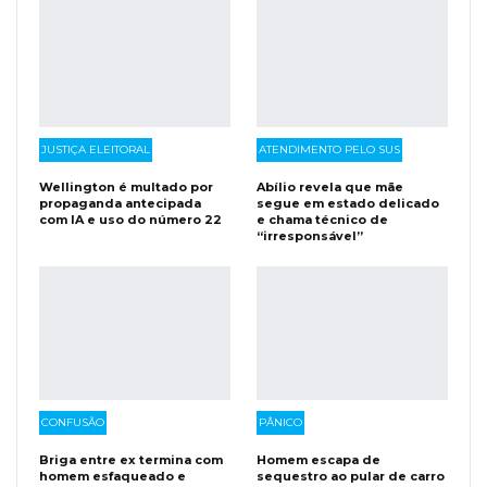
JUSTIÇA ELEITORAL
ATENDIMENTO PELO SUS
Wellington é multado por
Abílio revela que mãe
propaganda antecipada
segue em estado delicado
com IA e uso do número 22
e chama técnico de
“irresponsável”
CONFUSÃO
PÂNICO
Briga entre ex termina com
Homem escapa de
homem esfaqueado e
sequestro ao pular de carro