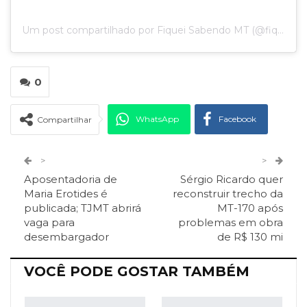
Um post compartilhado por Fiquei Sabendo MT (@fiqueisabendomt)
0
WhatsApp
Facebook
Compartilhar
Twitter
Google+
>
>
Aposentadoria de
Sérgio Ricardo quer
ReddIt
Pinterest
Telegram
Maria Erotides é
reconstruir trecho da
publicada; TJMT abrirá
MT-170 após
vaga para
problemas em obra
Facebook Messenger
Viber
O email
desembargador
de R$ 130 mi
VOCÊ PODE GOSTAR TAMBÉM