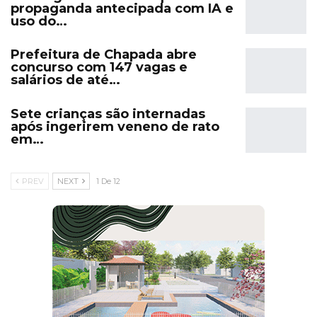
propaganda antecipada com IA e
uso do…
Prefeitura de Chapada abre
concurso com 147 vagas e
salários de até…
Sete crianças são internadas
após ingerirem veneno de rato
em…
PREV
NEXT
1 De 12