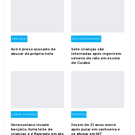
ABSURDO
EM ATENDIMENTO
Avô é preso acusado de
Sete crianças são
abusar da própria neta
internadas após ingerirem
veneno de rato em escola
de Cuiabá
CRIME FILMADO
TRISTEZA
Venezuelano invade
Jovem de 21 anos morre
berçário, furta leite de
após pular em cachoeira e
crianças e é flagrado em ato
se afogar em MT