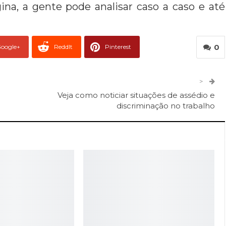
a, a gente pode analisar caso a caso e até
0
oogle+
ReddIt
Pinterest
er
O email
>
Veja como noticiar situações de assédio e
discriminação no trabalho