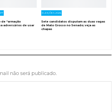
PF
ELEIÇÕES 2026
o de “armação
Sete candidatos disputam as duas vagas
sa adversários de usar
de Mato Grosso no Senado; veja as
chapas
ail não será publicado.