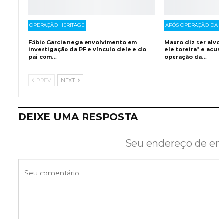
OPERAÇÃO HERITAGE
APÓS OPERAÇÃO DA 
Fábio Garcia nega envolvimento em
Mauro diz ser alv
investigação da PF e vínculo dele e do
eleitoreira” e acu
pai com…
operação da…
PREV
NEXT
DEIXE UMA RESPOSTA
Seu endereço de em