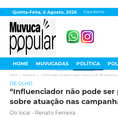
Expediente
Quinta-Feira, 6 Agosto, 2026
HOME
MUVUCADAS
POLÍTICA
POL
AGRONEGÓCIO
DESTAQUES
ESPOR
Home
Destaques
“Influenciador não pode ser pago”, alerta juíza do TRE sobre at
DE OLHO
“Influenciador não pode ser 
sobre atuação nas campanh
Do local - Renato Ferreira