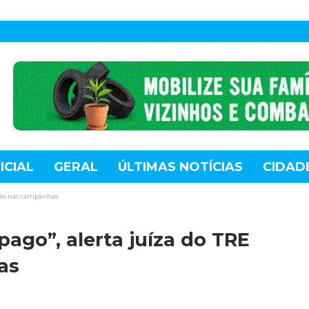
ICIAL
GERAL
ÚLTIMAS NOTÍCIAS
CIDAD
TE
MUNDO
TECNOLOGIA
VARIEDADES
uação nas campanhas
pago”, alerta juíza do TRE
as