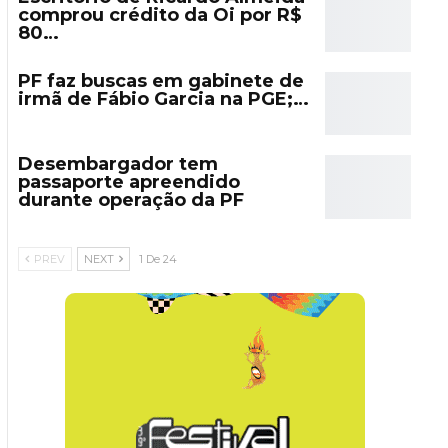
comprou crédito da Oi por R$
80…
PF faz buscas em gabinete de
irmã de Fábio Garcia na PGE;…
Desembargador tem
passaporte apreendido
durante operação da PF
PREV
NEXT
1 De 24