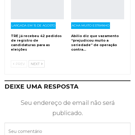
LARGADA EM 15 DE AGOSTO
ACHA MUITO ESTRANHO
TRE já recebeu 42 pedidos
Abilio diz que vazamento
de registro de
“prejudicou muito a
candidaturas para as
seriedade” de operação
eleições
contra…
PREV
NEXT
DEIXE UMA RESPOSTA
Seu endereço de email não será
publicado.