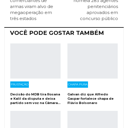
comerciantes de
nomeia 283 agentes
armas viram alvo de
penitenciários
megaoperação em
aprovados em
Facebook Messenger
Viber
O email
três estados
concurso público
VOCÊ PODE GOSTAR TAMBÉM
FRUSTAÇÃO
CHAPA PURA
Decisão do MDB tira Rosana
Galvan diz que Alfredo
e Kalil da disputa e deixa
Gaspar fortalece chapa de
partido sem voz na Câmara…
Flávio Bolsonaro