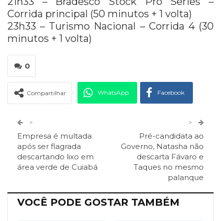
21h33 – Bradesco Stock Pro Series –
Corrida principal (50 minutos + 1 volta)
23h33 – Turismo Nacional – Corrida 4 (30
minutos + 1 volta)
0
WhatsApp
Facebook
Compartilhar
Twitter
Google+
>
>
Empresa é multada
Pré-candidata ao
ReddIt
Pinterest
Telegram
após ser flagrada
Governo, Natasha não
descartando lixo em
descarta Fávaro e
área verde de Cuiabá
Taques no mesmo
Facebook Messenger
Viber
O email
palanque
VOCÊ PODE GOSTAR TAMBÉM