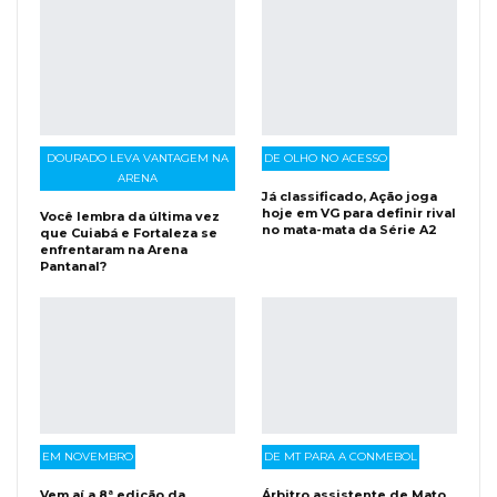
DOURADO LEVA VANTAGEM NA
DE OLHO NO ACESSO
ARENA
Já classificado, Ação joga
hoje em VG para definir rival
Você lembra da última vez
no mata-mata da Série A2
que Cuiabá e Fortaleza se
enfrentaram na Arena
Pantanal?
EM NOVEMBRO
DE MT PARA A CONMEBOL
Vem aí a 8ª edição da
Árbitro assistente de Mato