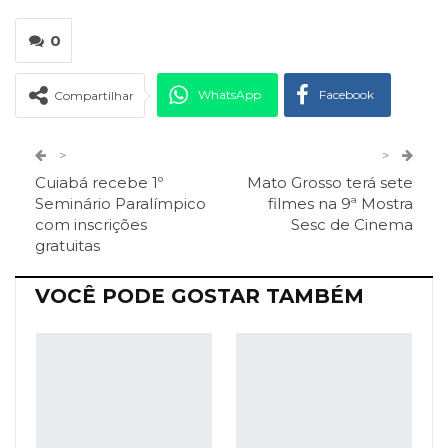
0
WhatsApp
Facebook
Compartilhar
Twitter
Google+
>
>
Cuiabá recebe 1º
Mato Grosso terá sete
ReddIt
Pinterest
Telegram
Seminário Paralímpico
filmes na 9ª Mostra
com inscrições
Sesc de Cinema
gratuitas
Facebook Messenger
Viber
O email
VOCÊ PODE GOSTAR TAMBÉM