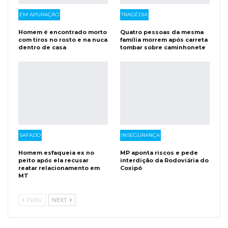
EM APURAÇÃO
TRAGÉDIA
Homem é encontrado morto
Quatro pessoas da mesma
com tiros no rosto e na nuca
família morrem após carreta
dentro de casa
tombar sobre caminhonete
SAFADO
INSEGURANÇA
Homem esfaqueia ex no
MP aponta riscos e pede
peito após ela recusar
interdição da Rodoviária do
reatar relacionamento em
Coxipó
MT
PREV
NEXT