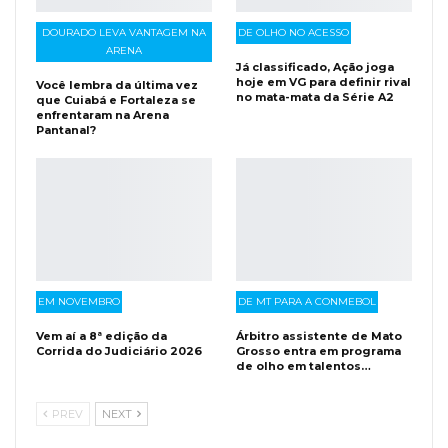
DOURADO LEVA VANTAGEM NA
DE OLHO NO ACESSO
ARENA
Já classificado, Ação joga
hoje em VG para definir rival
Você lembra da última vez
no mata-mata da Série A2
que Cuiabá e Fortaleza se
enfrentaram na Arena
Pantanal?
EM NOVEMBRO
DE MT PARA A CONMEBOL
Vem aí a 8ª edição da
Árbitro assistente de Mato
Corrida do Judiciário 2026
Grosso entra em programa
de olho em talentos…
PREV
NEXT