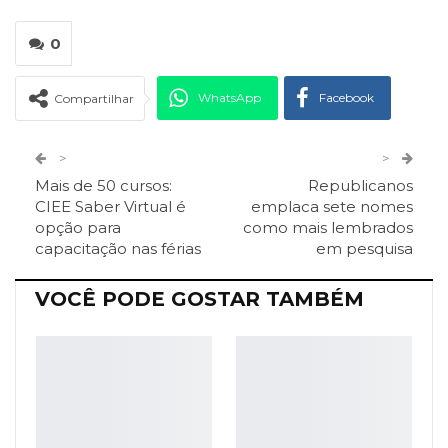
0
WhatsApp
Facebook
Compartilhar
Twitter
Google+
>
>
Mais de 50 cursos:
Republicanos
ReddIt
Pinterest
Telegram
CIEE Saber Virtual é
emplaca sete nomes
opção para
como mais lembrados
capacitação nas férias
em pesquisa
Facebook Messenger
Viber
O email
VOCÊ PODE GOSTAR TAMBÉM