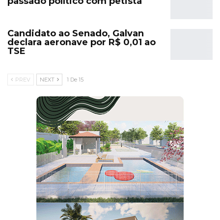
passado político com petista
Candidato ao Senado, Galvan
declara aeronave por R$ 0,01 ao
TSE
PREV
NEXT
1 De 15