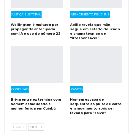
JUSTIÇA ELEITORAL
ATENDIMENTO PELO SUS
Wellington é multado por
Abílio revela que mãe
propaganda antecipada
segue em estado delicado
com IA e uso do número 22
e chama técnico de
“irresponsável”
CONFUSÃO
PÂNICO
Briga entre ex termina com
Homem escapa de
homem esfaqueado e
sequestro ao pular de carro
mulher ferida em Cuiabá
em movimento após ser
levado para “salve”
PREV
NEXT