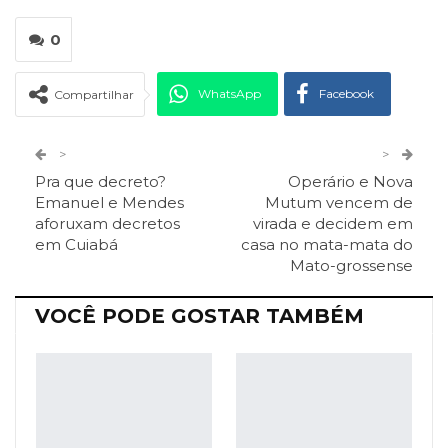
0
WhatsApp
Facebook
Compartilhar
Twitter
Google+
>
>
Pra que decreto?
Operário e Nova
ReddIt
Pinterest
Telegram
Emanuel e Mendes
Mutum vencem de
aforuxam decretos
virada e decidem em
em Cuiabá
casa no mata-mata do
Facebook Messenger
Viber
O email
Mato-grossense
VOCÊ PODE GOSTAR TAMBÉM