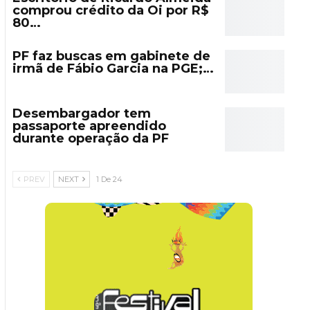
comprou crédito da Oi por R$
80…
PF faz buscas em gabinete de
irmã de Fábio Garcia na PGE;…
Desembargador tem
passaporte apreendido
durante operação da PF
PREV
NEXT
1 De 24