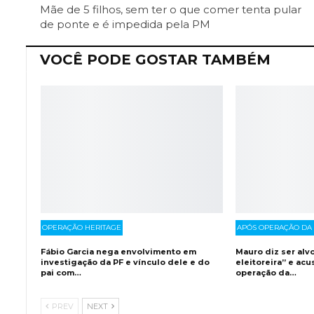
Mãe de 5 filhos, sem ter o que comer tenta pular
de ponte e é impedida pela PM
VOCÊ PODE GOSTAR TAMBÉM
OPERAÇÃO HERITAGE
APÓS OPERAÇÃO DA 
Fábio Garcia nega envolvimento em
Mauro diz ser alv
investigação da PF e vínculo dele e do
eleitoreira” e acu
pai com…
operação da…
PREV
NEXT