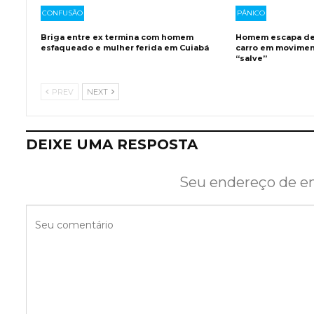
CONFUSÃO
PÂNICO
Briga entre ex termina com homem
Homem escapa de 
esfaqueado e mulher ferida em Cuiabá
carro em movimen
“salve”
PREV
NEXT
DEIXE UMA RESPOSTA
Seu endereço de em