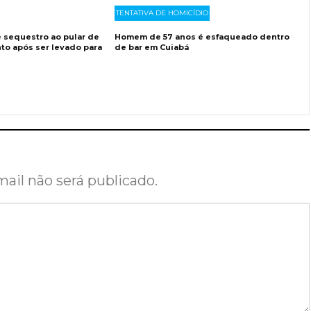
TENTATIVA DE HOMICÍDIO
sequestro ao pular de
Homem de 57 anos é esfaqueado dentro
to após ser levado para
de bar em Cuiabá
ail não será publicado.