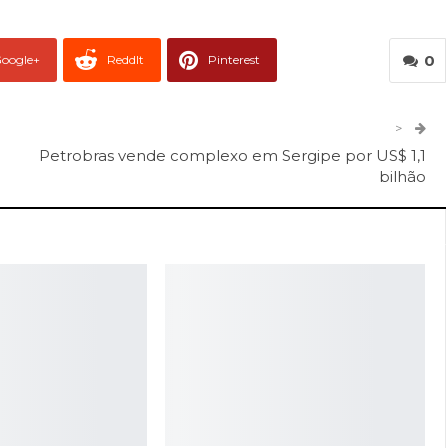
0
oogle+
ReddIt
Pinterest
er
O email
>
Petrobras vende complexo em Sergipe por US$ 1,1
bilhão