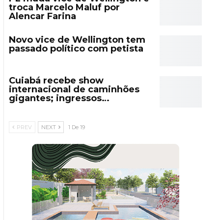
troca Marcelo Maluf por
Alencar Farina
Novo vice de Wellington tem
passado político com petista
Cuiabá recebe show
internacional de caminhões
gigantes; ingressos…
PREV
NEXT
1 De 19