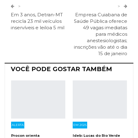
Twitter
Google+
>
>
Em 3 anos, Detran-MT
Empresa Cuiabana de
ReddIt
Pinterest
Telegram
recicla 23 mil veículos
Saúde Pública oferece
inservíveis e leiloa 5 mil
49 vagas imediatas
para médicos
Facebook Messenger
Viber
O email
anestesiologistas;
inscrições vão até o dia
15 de janeiro
VOCÊ PODE GOSTAR TAMBÉM
ALERTA
EM 2025
Procon orienta
Ideb: Lucas do Rio Verde