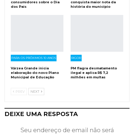
consumidores sobre o Dia
conquista maior nota da
dos Pais
história do município
PARA OS PRÓXIMOS 10 ANOS
RIGOR
Várzea Grande inicia
PM flagra desmatamento
elaboração do novo Plano
ilegal e aplica R$ 7,2
Municipal de Educação
milhões em multas
PREV
NEXT
DEIXE UMA RESPOSTA
Seu endereço de email não será