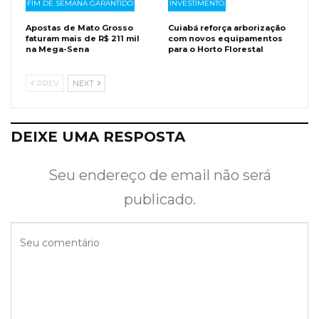
FIM DE SEMANA GARANTIDO
INVESTIMENTO
Apostas de Mato Grosso
Cuiabá reforça arborização
faturam mais de R$ 211 mil
com novos equipamentos
na Mega-Sena
para o Horto Florestal
PREV
NEXT
DEIXE UMA RESPOSTA
Seu endereço de email não será
publicado.