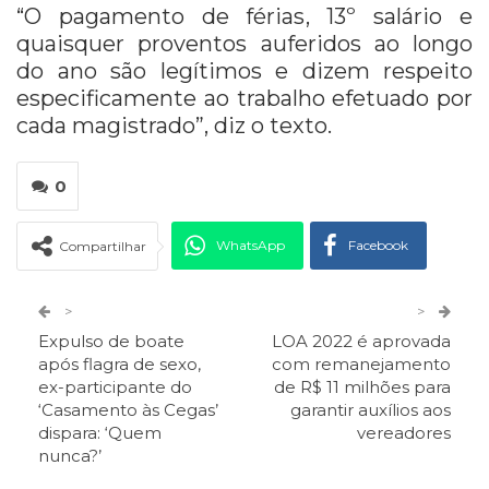
“O pagamento de férias, 13º salário e
quaisquer proventos auferidos ao longo
do ano são legítimos e dizem respeito
especificamente ao trabalho efetuado por
cada magistrado”, diz o texto.
0
WhatsApp
Facebook
Compartilhar
Twitter
Google+
>
>
Expulso de boate
LOA 2022 é aprovada
ReddIt
Pinterest
Telegram
após flagra de sexo,
com remanejamento
ex-participante do
de R$ 11 milhões para
‘Casamento às Cegas’
garantir auxílios aos
Facebook Messenger
Viber
O email
dispara: ‘Quem
vereadores
nunca?’