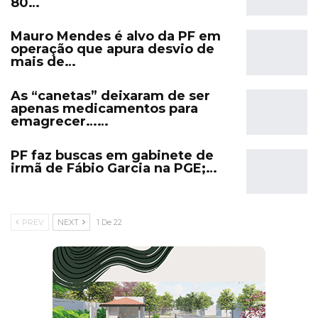
80…
Mauro Mendes é alvo da PF em
operação que apura desvio de
mais de…
As “canetas” deixaram de ser
apenas medicamentos para
emagrecer……
PF faz buscas em gabinete de
irmã de Fábio Garcia na PGE;…
PREV
NEXT
1 De 22