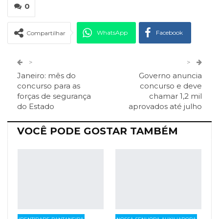
0
WhatsApp
Facebook
Compartilhar
Twitter
Google+
>
>
Janeiro: mês do
Governo anuncia
ReddIt
Pinterest
Telegram
concurso para as
concurso e deve
forças de segurança
chamar 1,2 mil
do Estado
aprovados até julho
Facebook Messenger
Viber
O email
VOCÊ PODE GOSTAR TAMBÉM