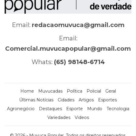
Email:
redacaomuvuca@gmail.com
Email:
Comercial.muvucapopular@gmail.com
Whats:
(65) 98148-6714
Home
Muvucadas
Política
Policial
Geral
Últimas Notícias
Cidades
Artigos
Esportes
Agronegócio
Destaques
Esporte
Mundo
Tecnologia
Variedades
Videos
© 2026 - Muvuca Popular. Todos os direitos reservados.