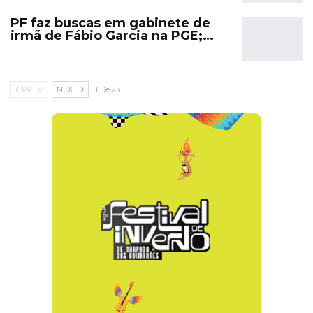
PF faz buscas em gabinete de
irmã de Fábio Garcia na PGE;…
PREV
NEXT
1 De 23