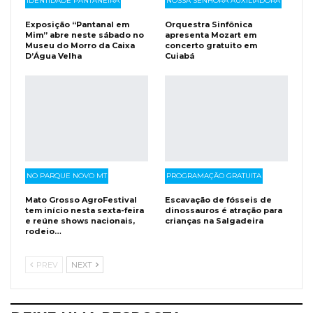
IDENTIDADE PANTANEIRA
NOSSA SENHORA AUXILIADORA
Exposição “Pantanal em
Orquestra Sinfônica
Mim” abre neste sábado no
apresenta Mozart em
Museu do Morro da Caixa
concerto gratuito em
D’Água Velha
Cuiabá
NO PARQUE NOVO MT
PROGRAMAÇÃO GRATUITA
Mato Grosso AgroFestival
Escavação de fósseis de
tem início nesta sexta-feira
dinossauros é atração para
e reúne shows nacionais,
crianças na Salgadeira
rodeio…
PREV
NEXT