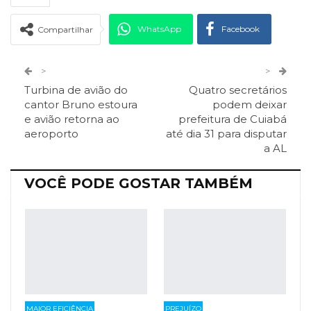
WhatsApp
Facebook
Compartilhar
Twitter
Google+
>
>
Turbina de avião do
Quatro secretários
ReddIt
Pinterest
Telegram
cantor Bruno estoura
podem deixar
e avião retorna ao
prefeitura de Cuiabá
aeroporto
até dia 31 para disputar
Facebook Messenger
Viber
O email
a AL
VOCÊ PODE GOSTAR TAMBÉM
MAIOR EFICIÊNCIA
PREJUÍZO