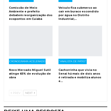
Comissão de Meio
Veículo fica submerso ao
Ambiente e prefeito
cair em buraco escondido
debatem reorganização dos
por água no Distrito
ecopontos em Cuiabá
Industrial;…
CRONOGRAMA ACELERADO
"ANALISTA DE PÁTIO"
Novo Mercado Miguel Sutil
Cachorrinha que vivia no
atinge 65% de evolução de
Senai há mais de dois anos
obra
é retirada e mobiliza alunos
e…
PREV
NEXT