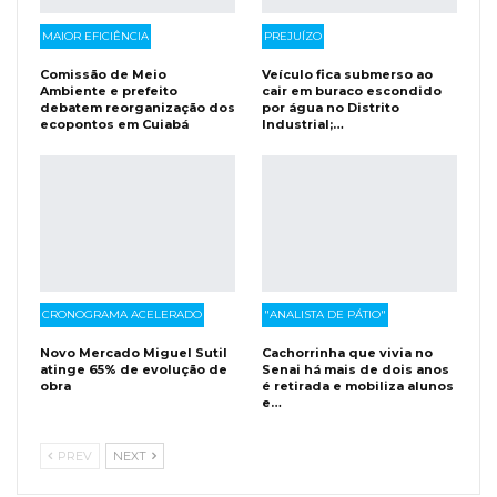
MAIOR EFICIÊNCIA
PREJUÍZO
Comissão de Meio
Veículo fica submerso ao
Ambiente e prefeito
cair em buraco escondido
debatem reorganização dos
por água no Distrito
ecopontos em Cuiabá
Industrial;…
CRONOGRAMA ACELERADO
"ANALISTA DE PÁTIO"
Novo Mercado Miguel Sutil
Cachorrinha que vivia no
atinge 65% de evolução de
Senai há mais de dois anos
obra
é retirada e mobiliza alunos
e…
PREV
NEXT