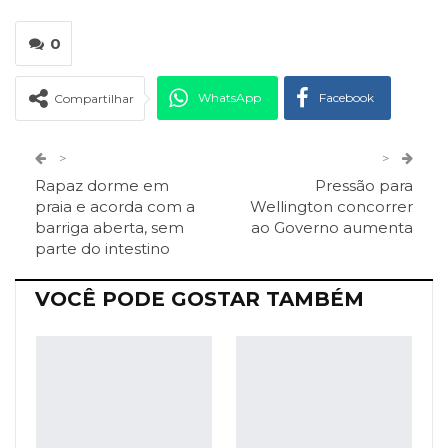
0
WhatsApp
Facebook
Compartilhar
Twitter
Google+
>
>
Rapaz dorme em
Pressão para
ReddIt
Pinterest
Telegram
praia e acorda com a
Wellington concorrer
barriga aberta, sem
ao Governo aumenta
parte do intestino
Facebook Messenger
Viber
O email
VOCÊ PODE GOSTAR TAMBÉM