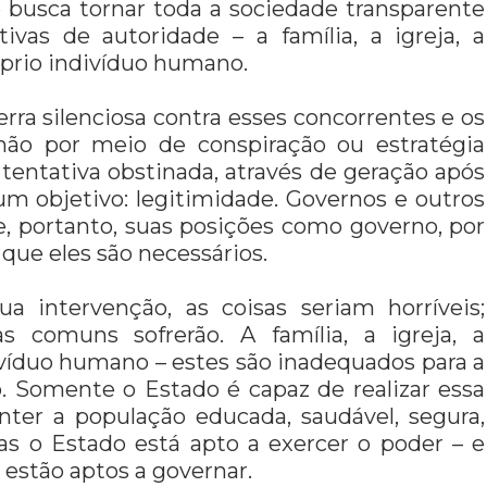
 busca tornar toda a sociedade transparente
ivas de autoridade – a família, a igreja, a
óprio indivíduo humano.
rra silenciosa contra esses concorrentes e os
 não por meio de conspiração ou estratégia
entativa obstinada, através de geração após
 um objetivo: legitimidade. Governos e outros
e, portanto, suas posições como governo, por
ue eles são necessários.
a intervenção, as coisas seriam horríveis;
s comuns sofrerão. A família, a igreja, a
ivíduo humano – estes são inadequados para a
. Somente o Estado é capaz de realizar essa
ter a população educada, saudável, segura,
nas o Estado está apto a exercer o poder – e
estão aptos a governar.