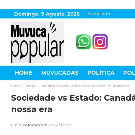
Expediente
Domingo, 9 Agosto, 2026
HOME
MUVUCADAS
POLÍTICA
POL
AGRONEGÓCIO
DESTAQUES
ESPOR
Home
Artigos
Sociedade vs Estado: Canadá revela o conflito central de nossa era
Sociedade vs Estado: Canadá 
nossa era
Em
19 de fevereiro de 2022 ás 12:52