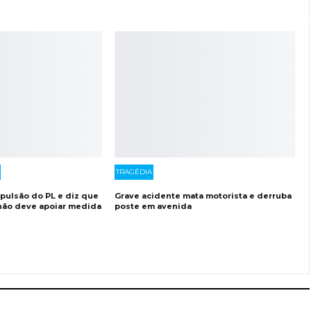
TRAGÉDIA
xpulsão do PL e diz que
Grave acidente mata motorista e derruba
 não deve apoiar medida
poste em avenida