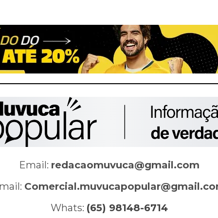
Email:
redacaomuvuca@gmail.com
mail:
Comercial.muvucapopular@gmail.c
Whats:
(65) 98148-6714