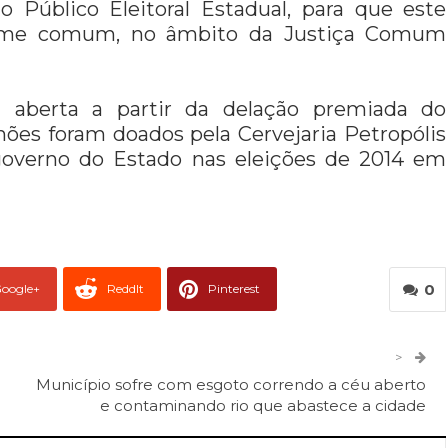
o Público Eleitoral Estadual, para que este
 crime comum, no âmbito da Justiça Comum
oi aberta a partir da delação premiada do
ões foram doados pela Cervejaria Petropólis
overno do Estado nas eleições de 2014 em
0
oogle+
ReddIt
Pinterest
er
O email
>
Município sofre com esgoto correndo a céu aberto
e contaminando rio que abastece a cidade