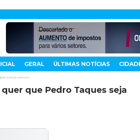
ICIAL
GERAL
ÚLTIMAS NOTÍCIAS
CIDAD
TE
MUNDO
TECNOLOGIA
VARIEDADES
o pela Justiça comum
 quer que Pedro Taques seja