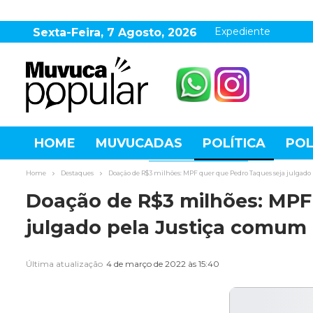
Expediente
Sexta-Feira, 7 Agosto, 2026
HOME
MUVUCADAS
POLÍTICA
POL
AGRONEGÓCIO
DESTAQUES
ESPOR
Home
Destaques
Doação de R$3 milhões: MPF quer que Pedro Taques seja julgad
Doação de R$3 milhões: MPF
julgado pela Justiça comum
Última atualização
4 de março de 2022 às 15:40