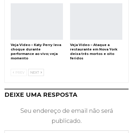
Veja Vídeo – Katy Perry leva
Veja Vídeo – Ataque a
choque durante
restaurante em Nova York
performance ao vivo; veja
deixa três mortos e oito
momento
feridos
PREV
NEXT
DEIXE UMA RESPOSTA
Seu endereço de email não será
publicado.