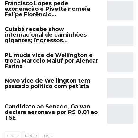
Francisco Lopes pede
exoneração e Pivetta nomeia
Felipe Florêncio…
Cuiabá recebe show
internacional de caminhões
gigantes; ingressos…
PL muda vice de Wellington e
troca Marcelo Maluf por Alencar
Farina
Novo vice de Wellington tem
passado político com petista
Candidato ao Senado, Galvan
declara aeronave por R$ 0,01 ao
TSE
PREV
NEXT
1 De 15