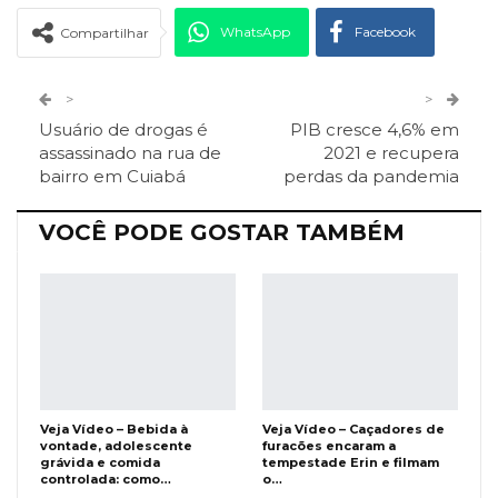
WhatsApp
Facebook
Compartilhar
Twitter
Google+
>
>
Usuário de drogas é
PIB cresce 4,6% em
ReddIt
Pinterest
Telegram
assassinado na rua de
2021 e recupera
bairro em Cuiabá
perdas da pandemia
Facebook Messenger
Viber
O email
VOCÊ PODE GOSTAR TAMBÉM
Veja Vídeo – Bebida à
Veja Vídeo – Caçadores de
vontade, adolescente
furacões encaram a
grávida e comida
tempestade Erin e filmam
controlada: como…
o…